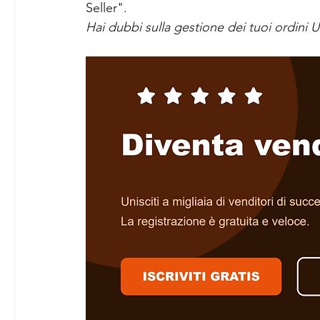
Seller".
Hai dubbi sulla gestione dei tuoi ordini 