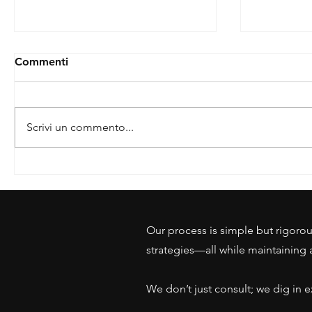
Commenti
Scrivi un commento...
TEMU, TikTok Shop e
电子产品
AliExpress: CE LVD - ROHS
关以没有有
ecc... non farsi travolgere
为由扣留
dalla scure della conformità
如何进行
Our process is simple but rigorou
strategies—all while maintaining 
We don’t just consult; we dig in e