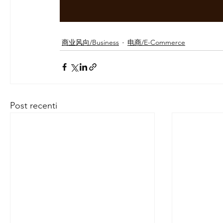
商业风向/Business
电商/E-Commerce
Post recenti