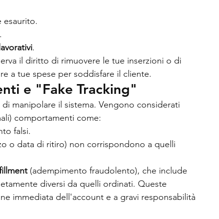
è esaurito.
.
lavorativi
.
serva il diritto di rimuovere le tue inserzioni o di 
re a tue spese per soddisfare il cliente.
nti e "Fake Tracking"
i di manipolare il sistema. Vengono considerati 
ali) comportamenti come:
to falsi.
izzo o data di ritiro) non corrispondono a quelli 
fillment
 (adempimento fraudolento), che include 
letamente diversi da quelli ordinati. Queste 
ne immediata dell'account e a gravi responsabilità 