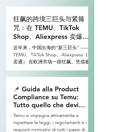
等）”被扣留，千万不要惊慌或者选择
弃货。 欧洲海关通常会给卖家一个申诉
狂飙的跨境三巨头与紧箍
和补救的窗口期（通常为 10-20 个工作
日）。如果处理得当，货物完全有机会
咒：在 TEMU、TikTok
重新放行。以下是作为跨境卖家需要立
Shop、Aliexpress 卖爆欧
即执行的紧急申诉与补救“四步法”： 🚨
洲，你必须懂的合规红线
近年来，中国出海的“新三巨头” ——
第一步：立即联系货代与海关，索取官
TEMU、TikTok Shop、Aliexpress（速
方扣留通知书（Holding Notice） 发现
卖通） 在欧洲市场一路狂飙。凭借极致
货物状态异常后，第一件事是让你的货
的供应链优势和创新的流量玩法，无数
代（或清关行）向海关索取正式的扣留
中国卖家在欧洲赚得盆满钵满。 然而，
信（Notification of Detention / Non-
野蛮生长的时代已经彻底终结。 欧洲作
compliance Report）。 核心目的： 弄
📌 Guida alla Product
为全球对消费者保护、产品安全和环保
清楚海关扣货的确切法律依据（Reason
Compliance su Temu:
要求最严苛的市场之一，正在联合各大
for Detention）。 搞清两个概念： 标
Tutto quello che devi
平台对“三无产品”发起前所未有的围
签不合格（Labeling Non-
剿。就在不久前，欧盟执委会刚依据
compliance）： 产品/包装上漏印了 CE
sapere per vendere in
Temu si impegna attivamente a
《数字服务法》（DSA）对某头部平台
标志、欧代信息、或者电池回收标识。
sicurezza
rispettare le leggi, i regolamenti e i
开出了数亿欧元的巨额罚单，原因就是
实质不合格（Substantive Non-
requisiti normativi di tutti i paesi di