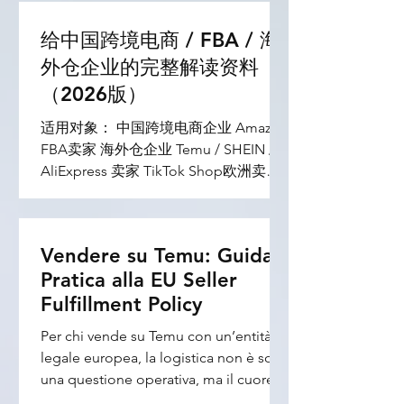
洲 独立站直邮 中国发欧洲的小包 一句
TikTok Shop 做爆款短视频带货，亦或
话： 欧洲“低价小包时代”可能快结束
给中国跨境电商 / FBA / 海
是速卖通的老牌玩家，“合规”已经不是
了。 欧盟到底改了什么？ 以前： 中国
选择题，而是决定你店铺生死存亡的必
外仓企业的完整解读资料
发欧洲， 只要： 包裹低于150欧， 基本
答题。 今天这篇干货，就为你彻底拆解
（2026版）
就： 免进口关税。 这也是为什么： 中
那些欧洲消费者背后、平台天天催你上
国小包可以： 9.9欧包邮 19.9欧送到欧
适用对象： 中国跨境电商企业 Amazon
传的六大核心合规通行证。 🛑 第一板
洲 几欧元还能赚钱 因为： 很多商品：
FBA卖家 海外仓企业 Temu / SHEIN /
块：电子电气产品的“欧洲通行证” ——
根本不用交关税。 但现在欧盟改规则了
AliExpress 卖家 TikTok Shop欧洲卖家
CE 家族 在欧盟，只要你的产品带电
从： 2026年7月1日开始 欧盟正式取
独立站卖家 欧洲消费者市场经营者 核
（不管是插电的、充电的、还是塞电池
消： “150欧以下免关税” 也就是说： 以
心法规： 《Regolamento (UE)
的），基本上都逃不开 CE（European
后： 即使： 5欧商品 10欧商品 20欧商
2026/382》 意大利海关总署（Agenzia
Conformity）...
Vendere su Temu: Guida
品 也可能需要： 缴纳新的进口关税。
delle Dogane）2026年5月15日公告
最恐怖的地方来了 欧盟法规现在写的
Pratica alla EU Seller
一、这次欧盟到底做了什么？ 欧盟正式
是： “3欧元 per item” 注意： 不是：
Fulfillment Policy
宣布： 取消“150欧元以下进口包裹免关
per package（每个包裹） 而是： per
税”制度。 过去： 从中国等非欧盟国家
Per chi vende su Temu con un’entità
item（每件商品） 什么意思？ 举个例
寄往欧洲消费者的小包裹， 如果： 货
legale europea, la logistica non è solo
子。 以前： 一个包裹： 5个小商品 总
值 ≤150欧元 则： 可免进口关税
una questione operativa, ma il cuore
价20欧 可能
（Customs Duty） 该制度长期支撑：
pulsante della reputazione dello store.