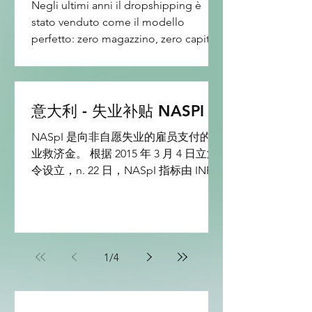
Negli ultimi anni il dropshipping è
cliente. E leggendo il documento
stato venduto come il modello
completo, il messaggio è molto
perfetto: zero magazzino, zero capitale
chiaro: se vendi su Temu in Europa,
iniziale, rischio minimo. Molti seller
devi essere logi
hanno costruito business su
piattaforme come Shopify, Amazon,
eBay e marketplace minori
意大利 - 失业补贴 NASPI
semplicemente facendo da
NASpI 是向非自愿失业的雇员支付的失
intermediari tra fornitore e cliente
业救济金。 根据 2015 年 3 月 4 日立法
finale. Ma quando si parla di Temu, la
令设立，n. 22 日，NASpI 指标由 INPS
situazione è molto diversa. Temu ha
每月支付，并从失业第八天开始支付。
una policy estremamente chiara: il
扣除 INPS 每年确定的最高限额后，
dropshipping non è consentito sulla
NASpI 的金额是可变的：失业救济金的
piattaforma. Per chi opera in Italia o
金额和持续时间取决于工人的工资和缴
款历史，特别是平均月薪和最近缴款周
1
/
4
数4年。 NASpI，谁有权获得它以及它
持续多久？ 新的 NASpI 失业救济金适
用于所有非自愿失业的雇员——即使是