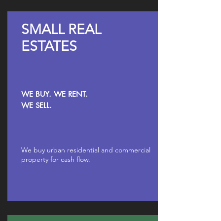
SMALL REAL
ESTATES
WE BUY. WE RENT.
WE SELL.
We buy urban residential and commercial
property for cash flow.