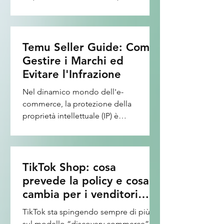
其未能有效阻止不合规、不安全的产品
compliance）： 海关怀疑产品有安全
destinazione delle vendite. Per noi, la
流入欧洲市场。 现在，不论你是走
隐患，或者你
sicurezza dei prodotti e la tutela dei
TEMU 的全托管/半托管，还是在
diritti e degli interessi legittimi dei
TikTok Shop 做爆款短视频带货，亦或
consumatori sono priorità assolute.
Temu Seller Guide: Come
是速卖通的老牌玩家，“合规”已经不是
Cosa succede in caso di prodotti non
Gestire i Marchi ed
选择题，而是决定你店铺生死存亡的必
conformi? Temu si riserva il diritto di
Evitare l'Infrazione
答题。 今天这篇干货，就为你彻底拆解
adottare una serie di misure correttive
那些欧洲消费者背后、平台天天催你上
Nel dinamico mondo dell'e-
e restrittive, che includono (ma non si
传的六大核心合规通行证。 🛑 第一板
commerce, la protezione della
limitano a): Rispondere
块：电子电气产品的“欧洲通行证” ——
proprietà intellettuale (IP) è
tempestivamente alle richieste dell
CE 家族 在欧盟，只要你的产品带电
fondamentale per mantenere uno
（不管是插电的、充电的、还是塞电池
store sano e di successo. Per i
的），基本上都逃不开 CE（European
venditori su Temu, comprendere cos'è
Conformity）...
un marchio e come utilizzarlo
TikTok Shop: cosa
correttamente è il primo passo per
prevede la policy e cosa
evitare la rimozione dei prodotti o
cambia per i venditori
sanzioni più gravi. Cos'è un Marchio e
italiani
TikTok sta spingendo sempre di più
perché è importante? Un marchio è
sul modello “discovery commerce”:
una parola, un nome, un simbolo o un