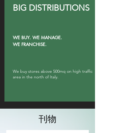
BIG DISTRIBUTIONS
WE BUY. WE MANAGE.
WE FRANCHISE.
We buy stores above 500mq on high traffic
area in the north of Italy.
刊物