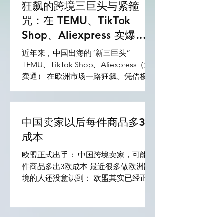
狂飙的跨境三巨头与紧箍
在正当理由辞职之后，在某些情况下是
在双方同意终止合同之后——并且在四
咒：在 TEMU、TikTok
年内至少缴纳了 13 周社会保障金在失
Shop、Aliexpress 卖爆欧
业期开始之前。 这些本质上是允许加入
洲，你必须懂的合规红线
NASpI 的要求，这是一项从雇佣关系终
近年来，中国出海的“新三巨头” ——
止之日起第八天开始每月支付的措施，
TEMU、TikTok Shop、Aliexpress（速
支付期限相当于参考期内有效缴款周数
卖通） 在欧洲市场一路狂飙。凭借极致
的一半。 这里需要记住两个限制：
的供应链优势和创新的流量玩法，无数
NASpI 实际上最多可以支付 24 个月，
中国卖家在欧洲赚得盆满钵满。 然而，
并且前几年已用于其他失业救济金的缴
野蛮生长的时代已经彻底终结。 欧洲作
中国卖家以后每件商品多3欧
款期不能在计算新的 NASpI 时考虑。
为全球对消费者保护、产品安全和环保
NASpI 2023：金额和参考工资 NASpI
要求最严苛的市场之一，正在联合各大
成本
的金额每年根据 ISTAT 家庭消费价格指
平台对“三无产品”发起前所未有的围
欧盟正式出手： 中国跨境卖家，可能每
数的变化确定，并由 I
剿。就在不久前，欧盟执委会刚依据
件商品多出3欧成本 最近很多做欧洲跨
《数字服务法》（DSA）对某头部平台
境的人还没意识到： 欧盟其实已经正式
开出了数亿欧元的巨额罚单，原因就是
开始对中国低价小包“动刀”了。 而且这
其未能有效阻止不合规、不安全的产品
次影响非常大。 尤其是： Temu卖家
流入欧洲市场。 现在，不论你是走
SHEIN模式 AliExpress TikTok Shop欧
TEMU 的全托管/半托管，还是在