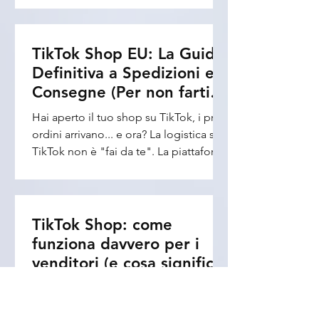
Temu SHEIN AliExpress 中国直邮独立
La EU Seller Fulfillment Policy
站 TikTok Shop跨境直邮 等模式高速增
(aggiornata a marzo 2026) definisce
长。 二、什么时候开始执行？ 2026年7
regole ferree per garantire che i clienti
TikTok Shop EU: La Guida
月1日 正式生效。 三、欧盟为什么突然
ricevano un’esperienza d’acquisto
Definitiva a Spedizioni e
改革？ 欧盟官方明确指出： 当前跨境
eccellente e trasparente. In questo
Consegne (Per non farti
电商体系存在： 1. 大规模低报价格
articolo analizzeremo i punti chiave
（Undervaluation） 例如： 实际售价：
bannare!)
Hai aperto il tuo shop su TikTok, i primi
della policy che ogni venditore deve
30欧 报关： 5欧 2. 人为拆单（Artificial
ordini arrivano... e ora? La logistica su
conoscere per evitare penali e scalare
Splitt
TikTok non è "fai da te". La piattaforma
il proprio business. 1. Gestione d
ha regole ferree sui tempi di
imballaggio, sulla scelta dei corrieri e
sulla comunicazione con il cliente. Se
vuoi scalare le vendite senza incappare
TikTok Shop: come
in penali o chiusure improvvise, ecco
funziona davvero per i
tutto quello che devi sapere sulla
venditori (e cosa significa
Shipping Policy di TikTok Shop EU. 📦
per chi vuole vendere in
TikTok non è più solo una piattaforma
1. "Ship by TikTok" vs "Ship by Seller":
Italia)
di intrattenimento: sta diventando
Quale scegliere? Esistono due modi