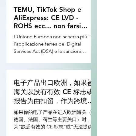
TEMU, TikTok Shop e
AliExpress: CE LVD -
ROHS ecc... non farsi
travolgere dalla scure
L’Unione Europea non scherza più. Tra
della conformità
l'applicazione ferrea del Digital
Services Act (DSA) e le sanzioni
milionarie comminate alle piattaforme
che lasciano passare merci non sicure,
i controlli doganali sono diventati
sistematici. Per chi vende elettronica di
电子产品出口欧洲，如果被
consumo o prodotti tech, la
海关以没有有效 CE 标志或
conformità non è più un costo
报告为由扣留，作为跨境卖
burocratico, ma lo scudo che
家应该如何进行紧急申诉和
protegge l'account dal ban definitivo.
如果你的电子产品在进入欧洲海关（如
Se vuoi proteggere il tuo business su
补救？
德国、法国、荷兰等主要关口）时，因
TEMU, sulle vetrine di TikTok Shop o
为“缺乏有效的 CE 标志”或“无法提供合
sui canali storici
格的检测报告（DoC/RoHS/RED