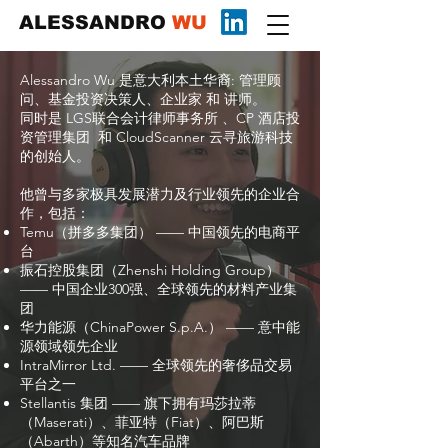
ALESSANDRO
WU
Alessandro Wu 是意大利本土华裔: 管理顾
问、基金投资决策人、企业家 和 讲师。
同时是 LGS联合会计律师事务所 、CP 酒店投
资管理集团 和 CloudScanner 云寻旅游科技
的创始人。
他曾与多家极具发展潜力及行业领先的企业合
作，包括：
Temu（拼多多集团） —— 中国领先的电商平
台
振石控股集团（Zhenshi Holding Group）
—— 中国企业300强、全球领先的材料产业集
团
华力能源（ChinaPower S.p.A.） —— 意中能
源领域领先企业
IntraMirror Ltd. —— 全球领先的奢侈品交易
平台之一
Stellantis 集团 —— 旗下拥有玛莎拉蒂
（Maserati）、菲亚特（Fiat）、阿巴斯
（Abarth）等知名汽车品牌