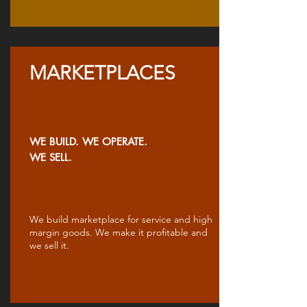
MARKETPLACES
WE BUILD. WE OPERATE.
WE SELL.
We build marketplace for service and high
margin goods. We make it profitable and
we sell it.