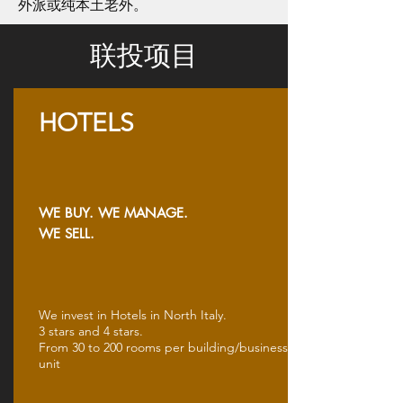
外派或纯本土老外。
联投项目
HOTELS
WE BUY.
WE MANAGE.
WE SELL.
We invest in Hotels in
North
Italy.
3
stars and
4 stars.
From 30 to 200 rooms per building/business
unit