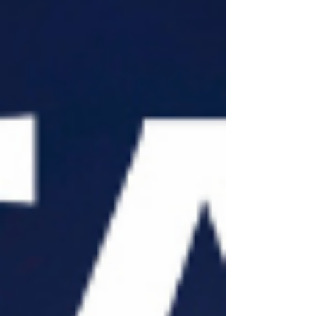
交关税。 但现在欧盟改规则了 从： 2026年7月1日开
始 欧盟正式取消： “150欧以下免关税” 也就是说：
以后： 即使： 5欧商品 10欧商品 20欧商品 也可能
需要： 缴纳新的进口关税。 最恐怖的地方来了 欧盟
法规现在写的是： “3欧元 per item” 注意： 不是：
per package（每个包裹） 而是： per item（每件
商品） 什么意思？ 举个例子。 以前： 一个包裹：
5个小商品 总价20欧 可能