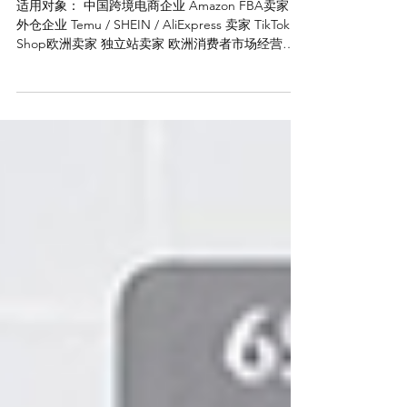
海外仓企业的完整解读资
料（2026版）
适用对象： 中国跨境电商企业 Amazon FBA卖家 海
外仓企业 Temu / SHEIN / AliExpress 卖家 TikTok
Shop欧洲卖家 独立站卖家 欧洲消费者市场经营者
核心法规： 《Regolamento (UE) 2026/382》 意大利
海关总署（Agenzia delle Dogane）2026年5月15日
公告 一、这次欧盟到底做了什么？ 欧盟正式宣布：
取消“150欧元以下进口包裹免关税”制度。 过去：
从中国等非欧盟国家寄往欧洲消费者的小包裹， 如
果： 货值 ≤150欧元 则： 可免进口关税（Customs
Duty） 该制度长期支撑： Temu SHEIN AliExpress
中国直邮独立站 TikTok Shop跨境直邮 等模式高速
增长。 二、什么时候开始执行？ 2026年7月1日 正式
生效。 三、欧盟为什么突然改革？ 欧盟官方明确指
出： 当前跨境电商体系存在： 1. 大规模低报价格
（Undervaluation） 例如： 实际售价： 30欧 报
关： 5欧 2. 人为拆单（Artificial Splitt