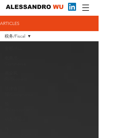
ALESSANDRO
WU
ARTICLES
税务/Fiscal
全部/ALL
电商/E-
Commerce
商业风
向/Business
法律合
规/Compliance
投
资/Investmenti
税务/Fiscal
移
民/Immigrazione