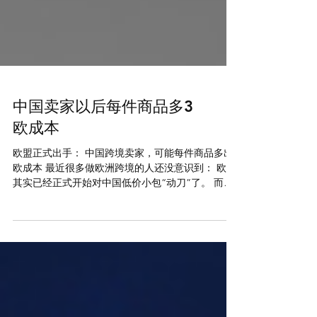
中国卖家以后每件商品多3
欧成本
欧盟正式出手： 中国跨境卖家，可能每件商品多出3
欧成本 最近很多做欧洲跨境的人还没意识到： 欧盟
其实已经正式开始对中国低价小包“动刀”了。 而且
这次影响非常大。 尤其是： Temu卖家 SHEIN模式
AliExpress TikTok Shop欧洲 独立站直邮 中国发欧
洲的小包 一句话： 欧洲“低价小包时代”可能快结束
了。 欧盟到底改了什么？ 以前： 中国发欧洲， 只
要： 包裹低于150欧， 基本就： 免进口关税。 这也
是为什么： 中国小包可以： 9.9欧包邮 19.9欧送到
欧洲 几欧元还能赚钱 因为： 很多商品： 根本不用