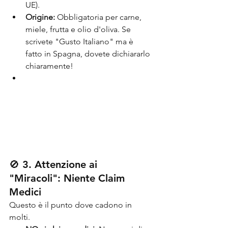
UE).
Origine:
 Obbligatoria per carne, 
miele, frutta e olio d'oliva. Se 
scrivete "Gusto Italiano" ma è 
fatto in Spagna, dovete dichiararlo 
chiaramente!
🚫 3. Attenzione ai 
"Miracoli": Niente Claim 
Medici
Questo è il punto dove cadono in 
molti.