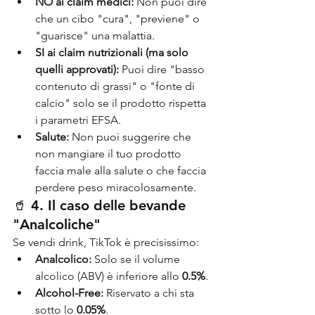
NO ai claim medici:
 Non puoi dire 
che un cibo "cura", "previene" o 
"guarisce" una malattia.
SI ai claim nutrizionali (ma solo 
quelli approvati):
 Puoi dire "basso 
contenuto di grassi" o "fonte di 
calcio" solo se il prodotto rispetta 
i parametri EFSA.
Salute:
 Non puoi suggerire che 
non mangiare il tuo prodotto 
faccia male alla salute o che faccia 
perdere peso miracolosamente.
🥤 4. Il caso delle bevande 
"Analcoliche"
Se vendi drink, TikTok è precisissimo:
Analcolico:
 Solo se il volume 
alcolico (ABV) è inferiore allo 
0.5%
.
Alcohol-Free:
 Riservato a chi sta 
sotto lo 
0.05%
.