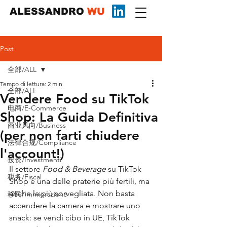
ALESSANDRO
WU
Post
全部/ALL
Tempo di lettura: 2 min
全部/ALL
Vendere Food su TikTok
电商/E-Commerce
Shop: La Guida Definitiva
商业风向/Business
(per non farti chiudere
法律合规/Compliance
l'account!)
投资/Investmenti
Il settore 
Food & Beverage
 su TikTok 
税务/Fiscal
Shop è una delle praterie più fertili, ma 
anche la più sorvegliata. Non basta 
移民/Immigrazione
accendere la camera e mostrare uno 
snack: se vendi cibo in UE, TikTok 