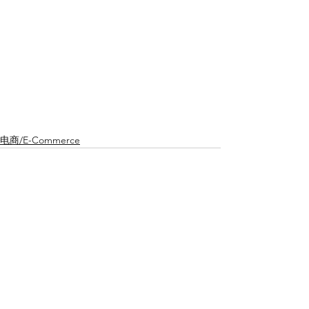
电商/E-Commerce
Mostra tutti
Post recenti