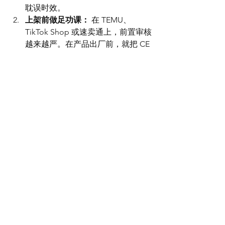
耽误时效。
上架前做足功课：
 在 TEMU、
TikTok Shop 或速卖通上，前置审核
越来越严。在产品出厂前，就把 CE 
标志刻印在产品外壳或牢固张贴在
标签上，并把欧代信息印刷在包装
盒上。
法律合规/Compliance
电商/E-Commerce