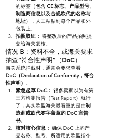
的标签（包含 
CE 标志
、
产品型号
、
制造商信息
以及
合规欧代的名称与
地址
），人工粘贴到每个产品和外
包装上。
拍照取证：
 将整改后的产品拍照提
交给海关复核。
情况 B：资料不全，或海关要求
抽查“符合性声明”（DoC）
海关系统拦截时，通常会要求查看 
DoC（Declaration of Conformity，符合
性声明）
。
紧急起草 DoC：
 很多卖家以为有第
三方检测报告（Test Report）就行
了，其实欧盟海关最看重的是由
制
造商或欧代签字盖章的 DoC 宣告
书
。
核对核心信息：
 确保 DoC 上的产
品名称、型号、所适用的欧盟指令