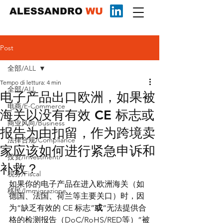
ALESSANDRO
WU
Post
全部/ALL
Tempo di lettura: 4 min
全部/ALL
电子产品出口欧洲，如果被
电商/E-Commerce
海关以没有有效 CE 标志或
商业风向/Business
报告为由扣留，作为跨境卖
法律合规/Compliance
家应该如何进行紧急申诉和
投资/Investmenti
补救？
税务/Fiscal
如果你的电子产品在进入欧洲海关（如
移民/Immigrazione
德国、法国、荷兰等主要关口）时，因
为“缺乏有效的 CE 标志”
或
“无法提供合
格的检测报告（DoC/RoHS/RED等）”被