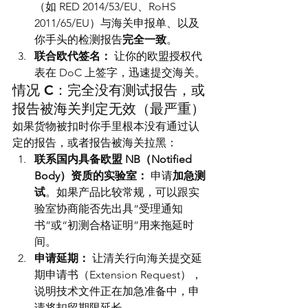
（如 RED 2014/53/EU、RoHS 
2011/65/EU）与海关申报单、以及
你手头的检测报告
完全一致
。
联合欧代签名：
 让你的欧盟授权代
表在 DoC 上签字，迅速提交海关。
情况 C：完全没有测试报告，或
报告被海关判定无效（最严重）
如果货物被扣时你手里根本没有通过认
定的报告，或者报告被海关拉黑：
联系国内具备欧盟 NB（Notified 
Body）资质的实验室：
 申请
加急测
试
。如果产品比较常规，可以跟实
验室协商能否先出具“受理通知
书”或“初测合格证明”用来拖延时
间。
申请延期：
 让清关行向海关提交延
期申请书（Extension Request），
说明技术文件正在加急准备中，申
请将扣留期限延长。