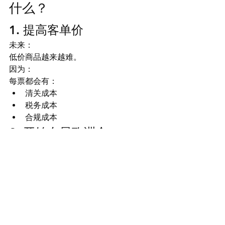
什么？
1. 提高客单价
未来：
低价商品越来越难。
因为：
每票都会有：
清关成本
税务成本
合规成本
2. 开始布局欧洲仓
尤其：
德国
波兰
法国
西班牙
未来：
海外仓的重要性会越来越高。