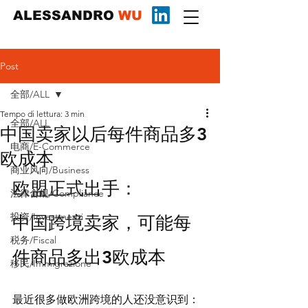
ALESSANDRO
WU
Post
全部/ALL
Tempo di lettura: 3 min
全部/ALL
中国卖家以后每件商品多3
电商/E-Commerce
欧成本
商业风向/Business
欧盟正式出手：
法律合规/Compliance
投资/Investmenti
中国跨境卖家，可能每
税务/Fiscal
件商品多出3欧成本
移民/Immigrazione
最近很多做欧洲跨境的人还没意识到：